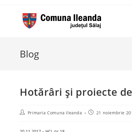
Skip
to
content
Blog
Hotărâri şi proiecte d
Post
Post
Primaria Comuna Ileanda
21 noiembrie 20
author:
published:
20.11.2017 – HCL nr.18