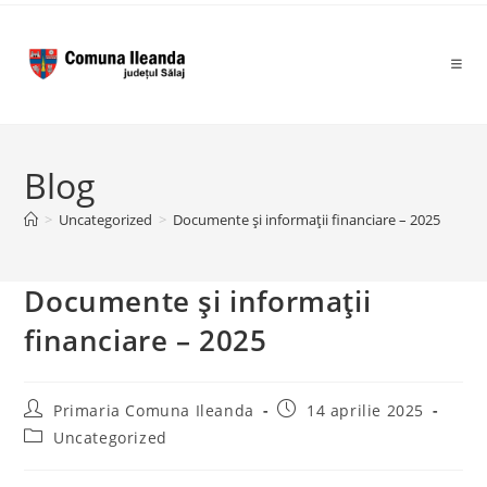
to
content
Blog
>
Uncategorized
>
Documente și informații financiare – 2025
Documente și informații
financiare – 2025
Post
Post
Primaria Comuna Ileanda
14 aprilie 2025
author:
published:
Post
Uncategorized
category: