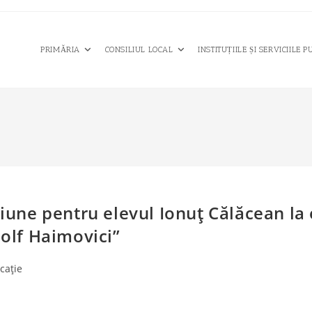
PRIMĂRIA
CONSILIUL LOCAL
INSTITUȚIILE ȘI SERVICIILE P
iune pentru elevul Ionuţ Călăcean la 
olf Haimovici”
cație
y: