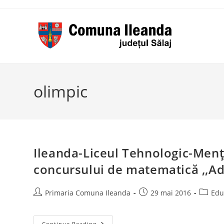
Skip
to
content
olimpic
Ileanda-Liceul Tehnologic-Menţ
concursului de matematică ,,Ad
Post
Post
Post
Primaria Comuna Ileanda
29 mai 2016
Edu
author:
published:
categor
Ileanda-
Continue Reading