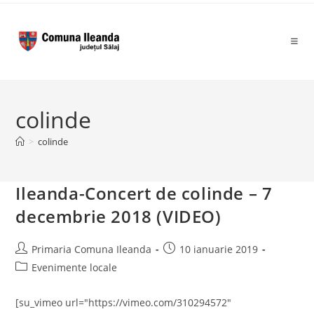
to
content
colinde
>
colinde
Ileanda-Concert de colinde – 7
decembrie 2018 (VIDEO)
Post
Post
Primaria Comuna Ileanda
10 ianuarie 2019
author:
published:
Post
Evenimente locale
category:
[su_vimeo url="https://vimeo.com/310294572"